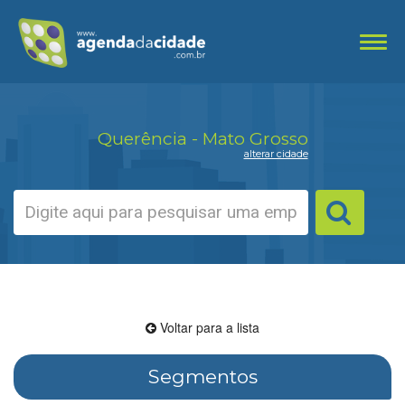
Toggl
navig
Querência - Mato Grosso
alterar cidade
Voltar para a lista
Segmentos