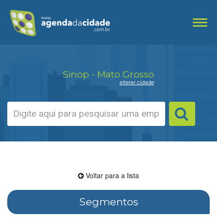
Toggl
navig
Sinop - Mato Grosso
alterar cidade
Voltar para a lista
Segmentos