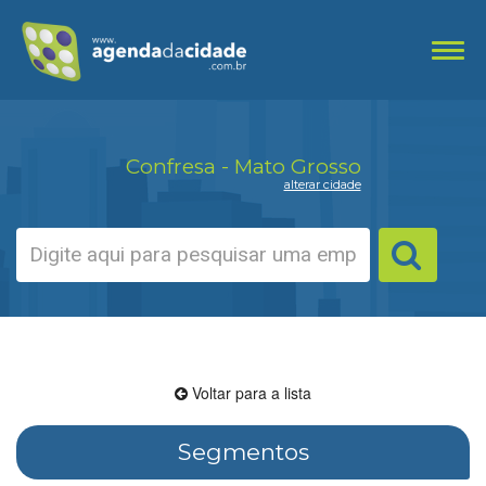
Toggl
navig
Confresa - Mato Grosso
alterar cidade
Voltar para a lista
Segmentos