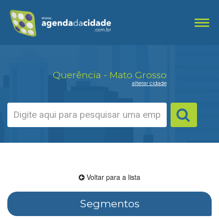
Toggl
navig
Querência - Mato Grosso
alterar cidade
Voltar para a lista
Segmentos