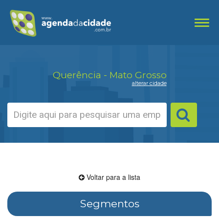
Toggl
navig
Querência - Mato Grosso
alterar cidade
Voltar para a lista
Segmentos